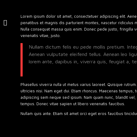
Lorem ipsum dolor sit amet, consectetuer adipiscing elit. Ae
Campaña 012
penatibus et magnis dis parturient montes, nascetur ridiculus 
Gobierno de Canarias
Nulla consequat massa quis enim. Donec pede justo, fringilla vel
venenatis vitae, justo.
Nullam dictum felis eu pede mollis pretium. Int
Aenean vulputate eleifend tellus. Aenean leo ligu
lorem ante, dapibus in, viverra quis, feugiat a, tel
Phasellus viverra nulla ut metus varius laoreet. Quisque rutrum.
ultricies nisi. Nam eget dui. Etiam rhoncus. Maecenas tempus,
adipiscing sem neque sed ipsum. Nam quam nunc, blandit vel, lu
tempus. Donec vitae sapien ut libero venenatis faucibus.
Nullam quis ante. Etiam sit amet orci eget eros faucibus tincidun