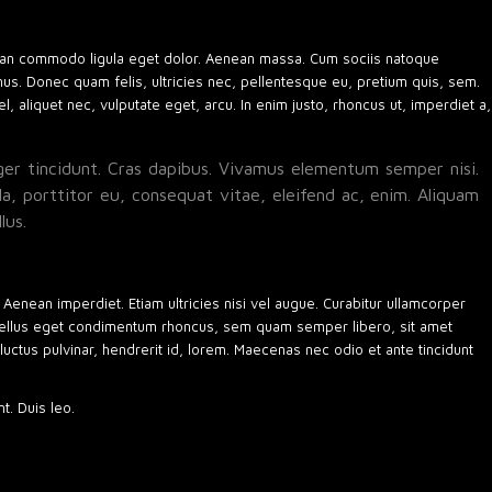
nean commodo ligula eget dolor. Aenean massa. Cum sociis natoque
mus. Donec quam felis, ultricies nec, pellentesque eu, pretium quis, sem.
, aliquet nec, vulputate eget, arcu. In enim justo, rhoncus ut, imperdiet a,
eger tincidunt. Cras dapibus. Vivamus elementum semper nisi.
la, porttitor eu, consequat vitae, eleifend ac, enim. Aliquam
lus.
 Aenean imperdiet. Etiam ultricies nisi vel augue. Curabitur ullamcorper
 tellus eget condimentum rhoncus, sem quam semper libero, sit amet
ctus pulvinar, hendrerit id, lorem. Maecenas nec odio et ante tincidunt
t. Duis leo.